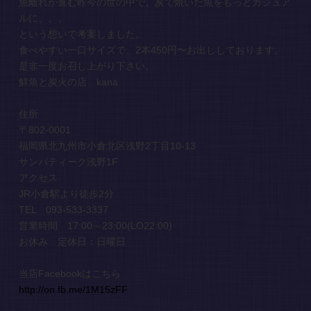
魚離れが進む昨今の世の中で、炭で焼いた魚をもっとカジュア
ルに、、、
という想いで考案しました。
食べやすい一口サイズで、2本450円〜お出ししております。
是非一度お召し上がり下さい。
鮮魚と炭火の店 kana
住所
〒802-0001
福岡県北九州市小倉北区浅野2丁目10-13
サンパティーク浅野1F
アクセス
JR小倉駅より徒歩2分
TEL 093-533-3337
営業時間 17:00～23:00(LO22:00)
お休み 定休日：日曜日
当店Facebookはこちら
http://on.fb.me/1M15zFF