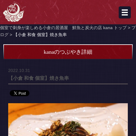
個室で刺身が楽しめる小倉の居酒屋 鮮魚と炭火の店 kana トップ >
ブ
ログ >
【小倉 和食 個室】焼き魚串
kanaのつぶやき詳細
2022.10.31
【小倉 和食 個室】焼き魚串