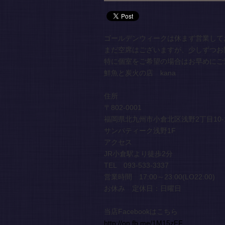
ゴールデンウィークは休まず営業してお
まだ空席はございますが、少しずつお
特に個室をご希望の場合はお早めにご
鮮魚と炭火の店 kana
住所
〒802-0001
福岡県北九州市小倉北区浅野2丁目10-
サンパティーク浅野1F
アクセス
JR小倉駅より徒歩2分
TEL 093-533-3337
営業時間 17:00～23:00(LO22:00)
お休み 定休日：日曜日
当店Facebookはこちら
http://on.fb.me/1M15zFF