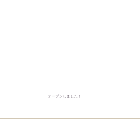
kana トップ >
ブログ >
オープンしました！